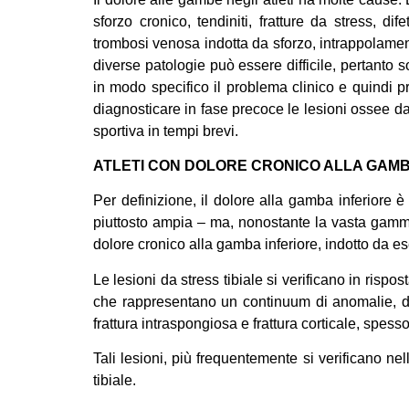
sforzo cronico, tendiniti, fratture da stress, di
trombosi venosa indotta da sforzo, intrappolamen
diverse patologie può essere difficile, pertanto 
in modo specifico il problema clinico e quindi pr
diagnosticare in fase precoce le lesioni ossee da 
sportiva in tempi brevi.
ATLETI CON DOLORE CRONICO ALLA GAMB
Per definizione, il dolore alla gamba inferiore è
piuttosto ampia – ma, nonostante la vasta gamma 
dolore cronico alla gamba inferiore, indotto da eser
Le lesioni da stress tibiale si verificano in ris
che rappresentano un continuum di anomalie, dal
frattura intraspongiosa e frattura corticale, spess
Tali lesioni, più frequentemente si verificano ne
tibiale.