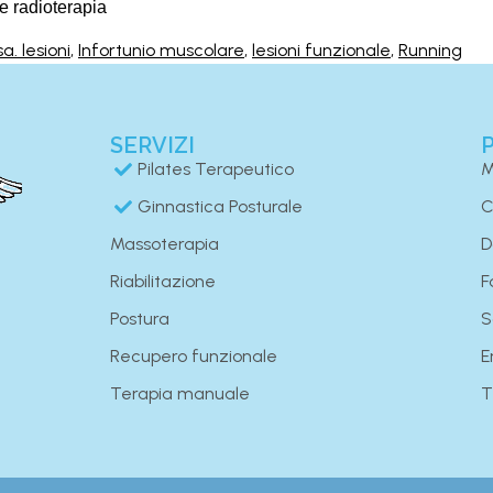
e radioterapia
a. lesioni
,
Infortunio muscolare
,
lesioni funzionale
,
Running
SERVIZI
Pilates Terapeutico
M
Ginnastica Posturale
C
Massoterapia
D
Riabilitazione
F
Postura
S
Recupero funzionale
E
Terapia manuale
T