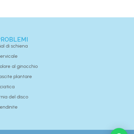
PROBLEMI
al di schiena
ervicale
olore al ginocchio
ascite plantare
ciatica
rnia del disco
endinite