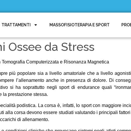
TRATTAMENTI
MASSOFISIOTERAPIA E SPORT
PRO
ni Ossee da Stress
con Tomografia Computerizzata e Risonanza Magnetica
re più popolare sia a livello amatoriale che a livello agonistico
terrompere l’allenamento anche in presenza di dolore. Di conse
ivo si ha soprattutto negli sport di endurance quali “ironman”
e la prestazione stessa.
alità podistica. La corsa è, infatti, lo sport con maggiore inc
ovuti alla corsa devono essere studiati valutando i principali fattor
ccarichi di allenamento.
. Le condizioni cliniche che provocano sintomi negli atleti comp