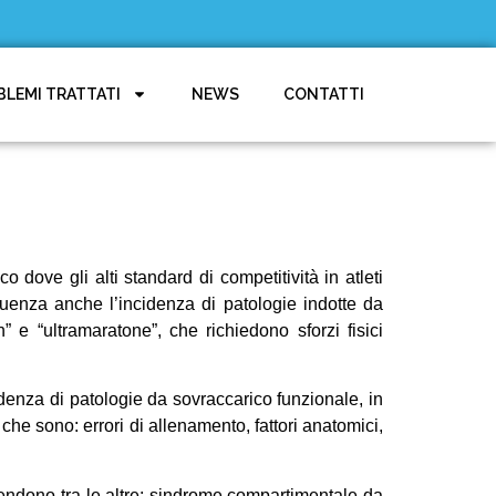
BLEMI TRATTATI
NEWS
CONTATTI
 dove gli alti standard di competitività in atleti
guenza anche l’incidenza di patologie indotte da
 e “ultramaratone”, che richiedono sforzi fisici
idenza di patologie da sovraccarico funzionale, in
i che sono: errori di allenamento, fattori anatomici,
rendono tra le altre: sindrome compartimentale da