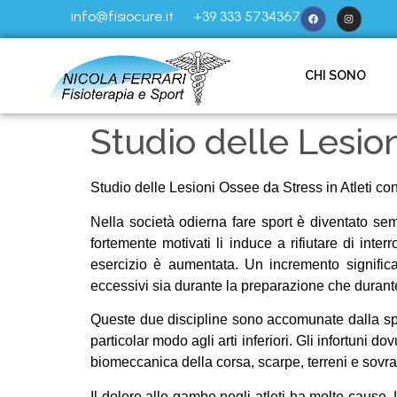
info@fisiocure.it
+39 333 5734367
CHI SONO
Studio delle Lesio
Studio delle Lesioni Ossee da Stress in Atleti 
Nella società odierna fare sport è diventato semp
fortemente motivati li induce a rifiutare di in
esercizio è aumentata. Un incremento significat
eccessivi sia durante la preparazione che durant
Queste due discipline sono accomunate dalla speci
particolar modo agli arti inferiori. Gli infortuni d
biomeccanica della corsa, scarpe, terreni e sovra
Il dolore alle gambe negli atleti ha molte cause