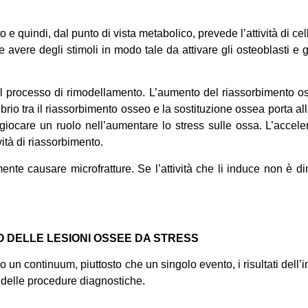
 quindi, dal punto di vista metabolico, prevede l’attività di cell
 avere degli stimoli in modo tale da attivare gli osteoblasti e g
o il processo di rimodellamento. L’aumento del riassorbimento oste
brio tra il riassorbimento osseo e la sostituzione ossea porta all
iocare un ruolo nell’aumentare lo stress sulle ossa. L’accele
ità di riassorbimento.
ente causare microfratture. Se l’attività che li induce non è d
O DELLE LESIONI OSSEE DA STRESS
o un continuum, piuttosto che un singolo evento, i risultati del
ng delle procedure diagnostiche.