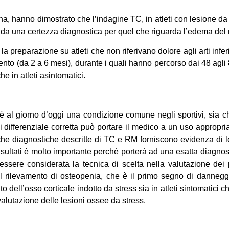
na, hanno dimostrato che l’indagine TC, in atleti con lesione da s
 da una certezza diagnostica per quel che riguarda l’edema del m
la preparazione su atleti che non riferivano dolore agli arti inf
nto (da 2 a 6 mesi), durante i quali hanno percorso dai 48 agli
e in atleti asintomatici.
, è al giorno d’oggi una condizione comune negli sportivi, sia ch
ferenziale corretta può portare il medico a un uso appropriato
che diagnostiche descritte di TC e RM forniscono evidenza di les
risultati è molto importante perché porterà ad una esatta diagno
 essere considerata la tecnica di scelta nella valutazione dei p
el rilevamento di osteopenia, che è il primo segno di danneg
to dell’osso corticale indotto da stress sia in atleti sintomatici 
valutazione delle lesioni ossee da stress.