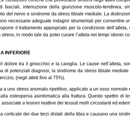
fetti fasciali, interruzione della giunzione muscolo-tendinea, 
to del nervo e sindrome da stress tibiale mediale. La distinzion
sono necessarie adeguate indagini strumentali per consentire una
oporre il trattamento appropriato per la condizione dell’atleta, 
stress, in modo tale da poter curare l’atleta nei tempi idonei co
A INFERIORE
 il dolore tra il ginocchio e la caviglia. Le cause nell’atleta, 
di potenziali diagnosi, la sindrome da stress tibiale mediale e 
cizio, (negli atleti fino al 75%).
posta a uno stress anomalo ripetitivo, applicato a un osso normal
la osteopenia asintomatica alla frattura. Questo spettro di les
o associate a lesioni reattive dei tessuti molli circostanti ed ed
lla corticale dei due terzi distali della tibia e causano una s