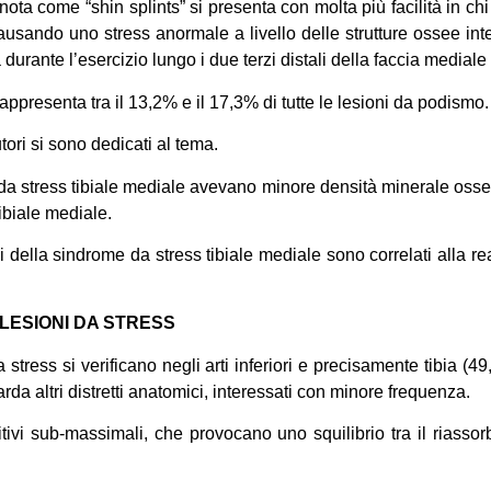
 nota come “shin splints” si presenta con molta più facilità in c
causando uno stress anormale a livello delle strutture ossee in
 durante l’esercizio lungo i due terzi distali della faccia mediale 
appresenta tra il 13,2% e il 17,3% di tutte le lesioni da podismo.
tori si sono dedicati al tema.
 stress tibiale mediale avevano minore densità minerale ossea a 
tibiale mediale.
mi della sindrome da stress tibiale mediale sono correlati alla r
LESIONI DA STRESS
 stress si verificano negli arti inferiori e precisamente tibia (
rda altri distretti anatomici, interessati con minore frequenza.
titivi sub-massimali, che provocano uno squilibrio tra il rias